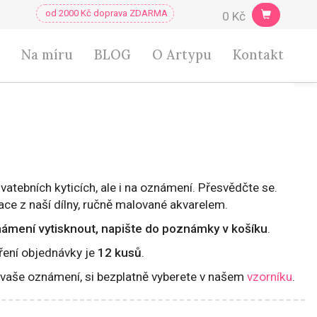
0 Kč
Na míru
BLOG
O Artypu
Kontakt
e svatebních kyticích, ale i na oznámení. Přesvědčte se.
ace z naší dílny, ručně malované akvarelem.
námení vytisknout, napište do poznámky v košíku
.
ření objednávky je
12 kusů
.
e vaše oznámení, si bezplatně vyberete v našem
vzorníku
.