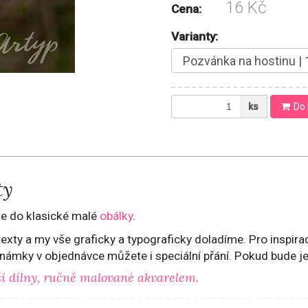
16 Kč
Cena:
Varianty:
ks
Do 
ty
te do klasické malé
obálky
.
xty a my vše graficky a typograficky doladíme. Pro inspirac
oznámky v objednávce můžete i speciální přání. Pokud bude 
ší dílny, ručně malované akvarelem.