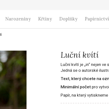
Narozeniny
Křtiny
Doplňky
Papírnictví
tí
Luční kvítí
Luční kvítí je „in“ nejen v
Jedná se o autorské ilustr
Text, který chcete na oz
Minimální počet
pro vytvo
Papír, na který vytisknem