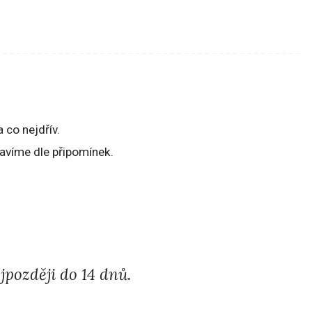
 co nejdřív.
ravíme dle připomínek.
později do 14 dnů.