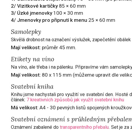
2/ Vizitkové kartičky
85 × 60 mm
3/ Úzké jmenovky
100 × 30 mm
4/ Jmenovky pro připnutí k menu
25 × 60 mm
Samolepky
Skvělá drobnost na označení výslužek, zapečetění obálek n
Mají velikost:
průměr 45 mm.
Etikety na víno
Na víno, ale třeba i na pálenku. Připravíme vám samolepky
Mají velikost:
80 x 115 mm (můžeme upravit dle velikos
Svatební kniha
Knihu jsme nachystali pro využití ve svatební den. Hosté
článek:
7 kreativních způsobů jak využít svatební knihu
Má velikost:
A4 - 30 pevných listů spojených kroužkov
Svatební oznámení s průhledným přebale
Oznámení zabalené do
transparentního přebalu
. Set je za