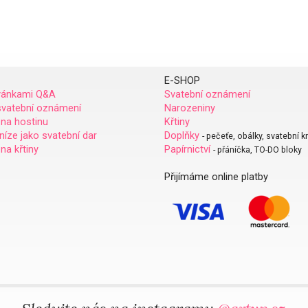
E-SHOP
vánkami Q&A
Svatební oznámení
svatební oznámení
Narozeniny
 na hostinu
Křtiny
eníze jako svatební dar
Doplňky
- pečeťe, obálky, svatební k
na křtiny
Papírnictví
- přáníčka, TO-DO bloky
Přijímáme online platby