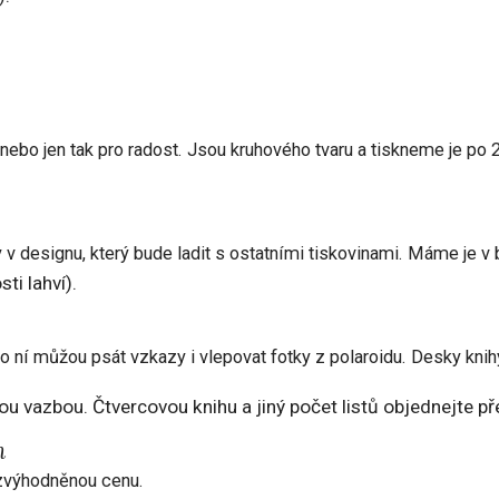
ebo jen tak pro radost. Jsou kruhového tvaru a tiskneme je po 
 v designu, který bude ladit s ostatními tiskovinami. Máme je v
ti lahví).
 do ní můžou psát vzkazy i vlepovat fotky z polaroidu. Desky kn
ou vazbou. Čtvercovou knihu a jiný počet listů objednejte p
m
 zvýhodněnou cenu.