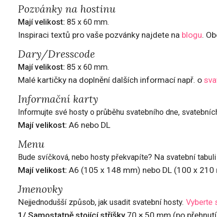
Pozvánky na hostinu
Mají velikost:
85 x 60 mm.
Inspiraci textů pro vaše pozvánky najdete na
blogu
. Ob
Dary/Dresscode
Mají velikost:
85 x 60 mm.
Malé kartičky na doplnění dalších informací např. o
sva
Informační karty
Informujte své hosty o průběhu svatebního dne, svatebních
Mají velikost:
A6 nebo DL
Menu
Bude svíčková, nebo hosty překvapíte? Na svatební tabul
Mají velikost:
A6 (105 x 148 mm) nebo DL (100 x 210
Jmenovky
Nejjednodušší způsob, jak usadit svatební hosty.
Vyberte s
1/ Samostatně stojící stříšky
70 × 50 mm (po přehnutí