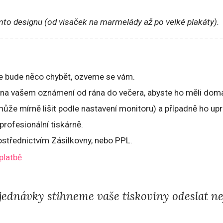
mto designu (od visaček na marmelády až po velké plakáty).
 že bude něco chybět, ozveme se vám.
 na vašem oznámení od rána do večera, abyste ho měli doma
ůže mírně lišit podle nastavení monitoru) a případně ho up
rofesionální tiskárně.
ostřednictvím Zásilkovny, nebo PPL.
platbě
ednávky stihneme vaše tiskoviny odeslat nej