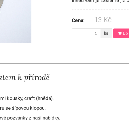
Ihned vám je zašleme již 
13 Kč
Cena:
ks
Do 
ktem k přírodě
ými kousky, craft (hnědá).
ru se šípovou klopou.
vé pozvánky z naší nabídky.