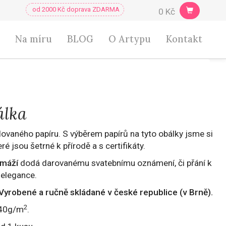
0 Kč
Na míru
BLOG
O Artypu
Kontakt
álka
lovaného papíru. S výběrem papírů na tyto obálky jsme si
které jsou šetrné k přírodě a s certifikáty.
amáží
dodá darovanému svatebnímu oznámení, či přání k
 elegance.
 Vyrobené a ručně skládané v české republice (v Brně).
2
140g/m
.