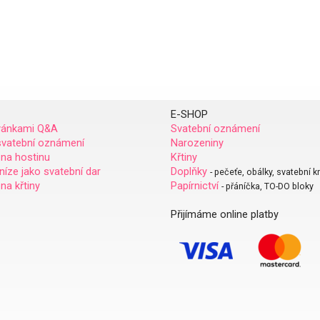
E-SHOP
vánkami Q&A
Svatební oznámení
svatební oznámení
Narozeniny
 na hostinu
Křtiny
eníze jako svatební dar
Doplňky
- pečeťe, obálky, svatební k
na křtiny
Papírnictví
- přáníčka, TO-DO bloky
Přijímáme online platby