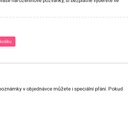
 vaše narozeninové pozvánky, si bezplatně vyberete ve
košíku
 poznámky v objednávce můžete i speciální přání. Pokud