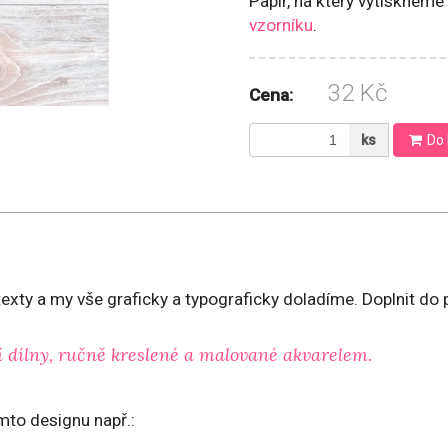
Papír, na který vytiskneme
vzorníku
.
32 Kč
Cena:
ks
Do 
exty a my vše graficky a typograficky doladíme. Doplnit do
í dílny, ručně kreslené a malované akvarelem.
mto designu např.: