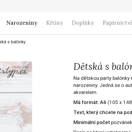
Narozeniny
Křtiny
Doplňky
Papírnictví
ská s balónky
Dětská s baló
Na dětskou party balónky r
narozeniny. Jedná se o aut
akvarelem.
Má formát:
A6
(105 x 148 
Text, který chcete na po
Minimální počet
pozvánek 