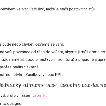
hybem ve tvaru "stříšky", takže je stačí postavit na stůl.
 že bude něco chybět, ozveme se vám.
na vaší pozvánce od rána do večera, abyste ji měli doma co 
že mírně lišit podle nastavení monitoru) a případně ji upra
rofesionální tiskárně.
ostřednictvím Zásilkovny nebo PPL.
ednávky stihneme vaše tiskoviny odeslat nej
ě vyberete v našem
vzorníku
.
omto designu.